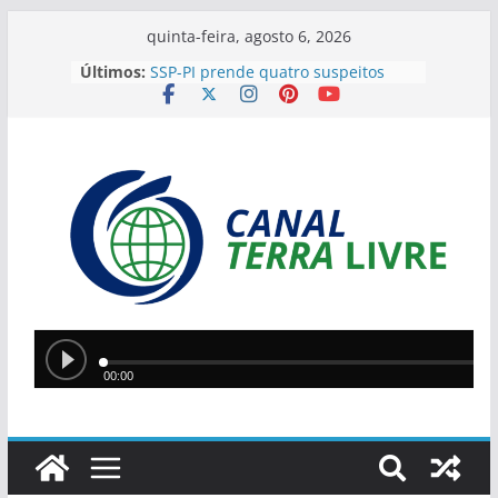
quinta-feira, agosto 6, 2026
Últimos:
SSP-PI prende quatro suspeitos
ligados a organização criminosa e
apreende drogas em Teresina
Comissão do TRE-PI inicia
preparação para auditoria das
urnas eletrônicas nas eleições de
2026
Criança de 4 anos escapa de
tragédia após linha com cerol
cortar seu pescoço em Parnaíba
Porto de Luís Correia inicia
transbordo de minério de ferro
para primeira exportação com
destino à China
Suspeito de tráfico de drogas e
tentativa de homicídio é preso
durante ação integrada em
Palmeirais