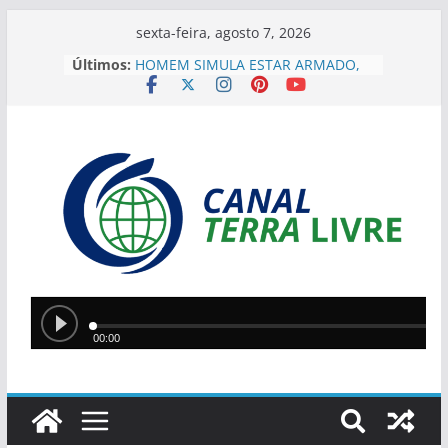
sexta-feira, agosto 7, 2026
Últimos:
HOMEM SIMULA ESTAR ARMADO,
ROUBA MOTOCICLETA, MAS É
PRESO NA ZONA SUL DE TERESINA
GRUPO SUSPEITO DE MANTER
MOTORISTA DE APLICATIVO EM
PORTA-MALAS É PRESO PELO 22°
DP NA ZONA NORTE
Suspeito de furtos e
arrombamentos é preso após
tentar fugir em Floriano
“DEUS FOI QUEM MOVEU A MINHA
VIDA”, DIZ GESSIVALDO LOPES
SOBRE PROJETO SOBRE ESPAÇOS
RELIGIOSOS
Teresina recebe etapa do Circuito
Piauí de Futevôlei com atletas de
três estados